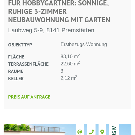
FÜR HOBBYGÄRTNER: SONNIGE,
RUHIGE 3-ZIMMER
NEUBAUWOHNUNG MIT GARTEN
Laubweg 5-9, 8141 Premstätten
OBJEKT TYP
Erstbezugs-Wohnung
2
FLÄCHE
83,10 m
2
TERRASSENFLÄCHE
22,60 m
RÄUME
3
2
KELLER
2,12 m
PREIS AUF ANFRAGE