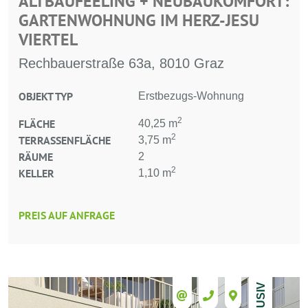
ALTBAUFEELING + NEUBAUKOMFORT:
GARTENWOHNUNG IM HERZ-JESU
VIERTEL
Rechbauerstraße 63a, 8010 Graz
OBJEKT TYP
Erstbezugs-Wohnung
2
FLÄCHE
40,25 m
2
TERRASSENFLÄCHE
3,75 m
RÄUME
2
2
KELLER
1,10 m
PREIS AUF ANFRAGE