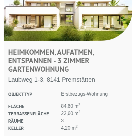
HEIMKOMMEN, AUFATMEN,
ENTSPANNEN - 3 ZIMMER
GARTENWOHNUNG
Laubweg 1-3, 8141 Premstätten
OBJEKT TYP
Erstbezugs-Wohnung
2
FLÄCHE
84,60 m
2
TERRASSENFLÄCHE
22,60 m
RÄUME
3
2
KELLER
4,20 m