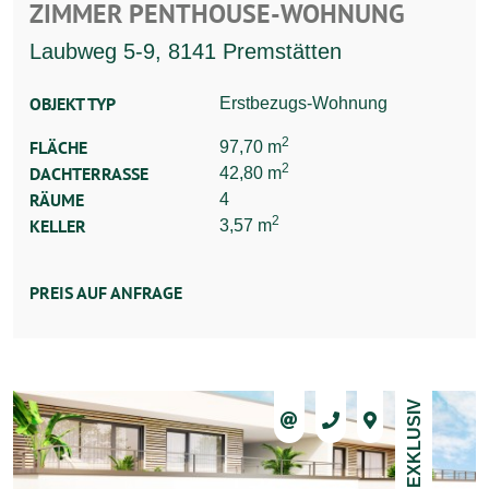
ZIMMER PENTHOUSE-WOHNUNG
Laubweg 5-9, 8141 Premstätten
OBJEKT TYP
Erstbezugs-Wohnung
2
FLÄCHE
97,70 m
2
DACHTERRASSE
42,80 m
RÄUME
4
2
KELLER
3,57 m
PREIS AUF ANFRAGE
EXKLUSIV