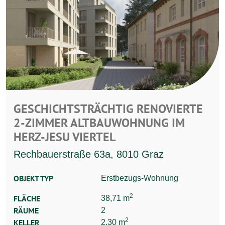
GESCHICHTSTRÄCHTIG RENOVIERTE
2-ZIMMER ALTBAUWOHNUNG IM
HERZ-JESU VIERTEL
Rechbauerstraße 63a, 8010 Graz
OBJEKT TYP
Erstbezugs-Wohnung
2
FLÄCHE
38,71 m
RÄUME
2
2
KELLER
2,30 m