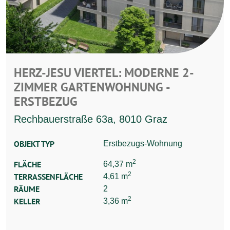
HERZ-JESU VIERTEL: MODERNE 2-
ZIMMER GARTENWOHNUNG -
ERSTBEZUG
Rechbauerstraße 63a, 8010 Graz
OBJEKT TYP
Erstbezugs-Wohnung
2
FLÄCHE
64,37 m
2
TERRASSENFLÄCHE
4,61 m
RÄUME
2
2
KELLER
3,36 m