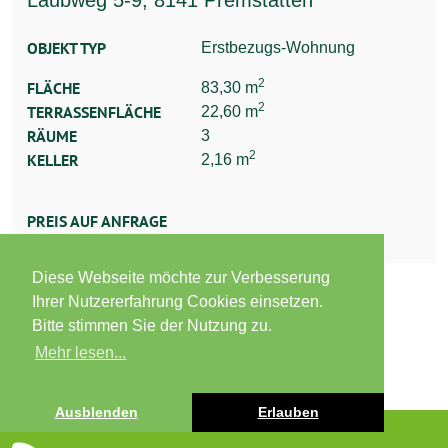
Laubweg 5-9, 8141 Premstätten
OBJEKT TYP
Erstbezugs-Wohnung
2
FLÄCHE
83,30 m
2
TERRASSENFLÄCHE
22,60 m
RÄUME
3
2
KELLER
2,16 m
PREIS AUF ANFRAGE
Diese Webseite möchte zur Verbesserung
Ihrer Nutzererfahrung Cookies einsetzen.
Bitte stimmen Sie der Nutzung zu.
1
2
Mehr lesen...
Ausblenden
Erlauben