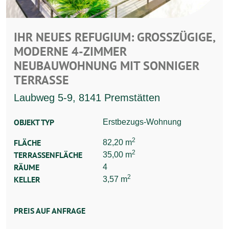
IHR NEUES REFUGIUM: GROSSZÜGIGE, M
ODERNE 4-ZIMMER N
EUBAUWOHNUNG MIT SONNIGER T
ERRASSE
Laubweg 5-9, 8141 Premstätten
OBJEKT TYP
Erstbezugs-Wohnung
2
FLÄCHE
82,20 m
2
TERRASSENFLÄCHE
35,00 m
RÄUME
4
2
KELLER
3,57 m
PREIS AUF ANFRAGE