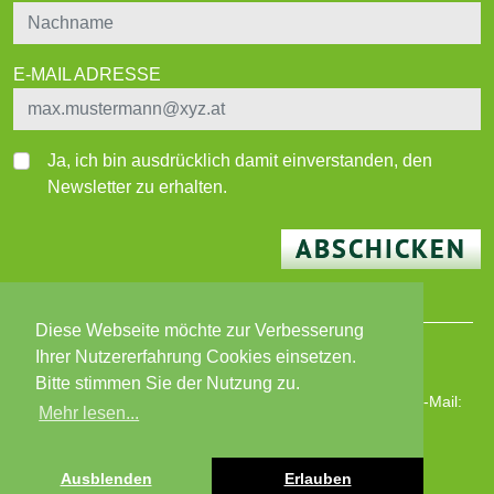
E-MAIL ADRESSE
Ja, ich bin ausdrücklich damit einverstanden, den
Newsletter zu erhalten.
ABSCHICKEN
Diese Webseite möchte zur Verbesserung
Ihrer Nutzererfahrung Cookies einsetzen.
© 2026 BEWO-Besser Wohnen-Immobilien GmbH
Bitte stimmen Sie der Nutzung zu.
Wiener Straße 180, 8051 Graz | T: +43 316 82 02 87 | E-Mail:
Mehr lesen...
bewo@bewo.at
|
www.bewo.at
Öffnungszeiten: MO - FR 8 - 13 Uhr
Impressum
|
Datenschutz
Ausblenden
Erlauben