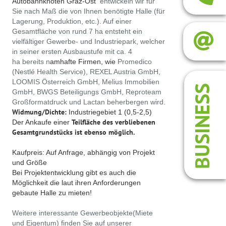
Autobahnknoten Graz-Ost
entwickeln wir für
Sie nach Maß die von Ihnen benötigte Halle (für
Lagerung, Produktion, etc.). Auf einer
Gesamtfläche von rund 7 ha entsteht ein
vielfältiger Gewerbe- und Industriepark, welcher
in seiner ersten Ausbaustufe mit ca. 4
ha bereits n
amhafte Firmen, wie
Promedico
(Nestlé Health Service), REXEL Austria GmbH,
LOOMIS Österreich GmbH, Melius Immobilien
BUSINESS
GmbH, BWGS Beteiligungs GmbH, Reproteam
Großformatdruck und Lactan beherbergen wird.
Widmung/Dichte:
Industriegebiet 1 (0,5-2,5)
Teilfläche des verbliebenen
Der Ankaufe einer
Gesamtgrundstücks ist ebenso möglich.
Kaufpreis: Auf Anfrage, abhängig von Projekt
und Größe
Bei Projektentwicklung gibt es auch die
Möglichkeit die laut ihren Anforderungen
gebaute Halle zu mieten!
Weitere interessante Gewerbeobjekte(Miete
und Eigentum) finden Sie auf unserer