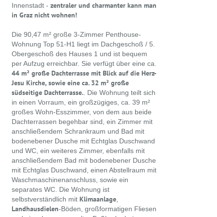
zentraler und charmanter kann man
Innenstadt -
in Graz nicht wohnen!
Die 90,47 m² große 3-Zimmer Penthouse-
Wohnung Top 51-H1 liegt im Dachgeschoß / 5.
Obergeschoß des Hauses 1 und ist bequem
per Aufzug erreichbar. Sie verfügt über eine ca.
44 m² große Dachterrasse mit Blick auf die Herz-
Jesu Kirche, sowie eine ca. 32 m² große
südseitige Dachterrasse.
. Die Wohnung teilt sich
in einen Vorraum, ein großzügiges, ca. 39 m²
großes Wohn-Esszimmer, von dem aus beide
Dachterrassen begehbar sind, ein Zimmer mit
anschließendem Schrankraum und Bad mit
bodenebener Dusche mit Echtglas Duschwand
und WC, ein weiteres Zimmer, ebenfalls mit
anschließendem Bad mit bodenebener Dusche
mit Echtglas Duschwand, einen Abstellraum mit
Waschmaschinenanschluss, sowie ein
separates WC. Die Wohnung ist
Klimaanlage
selbstverständlich mit
,
Landhausdielen
-Böden, großformatigen Fliesen