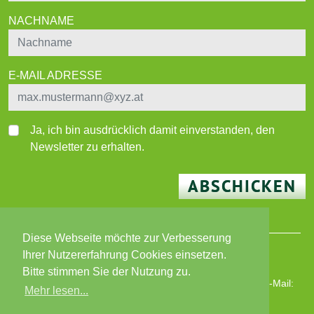
NACHNAME
E-MAIL ADRESSE
Ja, ich bin ausdrücklich damit einverstanden, den
Newsletter zu erhalten.
ABSCHICKEN
Diese Webseite möchte zur Verbesserung
Ihrer Nutzererfahrung Cookies einsetzen.
© 2026 BEWO-Besser Wohnen-Immobilien GmbH
Bitte stimmen Sie der Nutzung zu.
Wiener Straße 180, 8051 Graz | T: +43 316 82 02 87 | E-Mail:
Mehr lesen...
bewo@bewo.at
|
www.bewo.at
Öffnungszeiten: MO - FR 8 - 13 Uhr