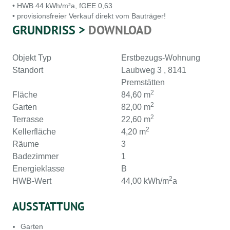
• HWB 44 kWh/m²a, fGEE 0,63
• provisionsfreier Verkauf direkt vom Bauträger!
GRUNDRISS >
DOWNLOAD
Objekt Typ
Erstbezugs-Wohnung
Standort
Laubweg 3 , 8141
Premstätten
2
Fläche
84,60 m
2
Garten
82,00 m
2
Terrasse
22,60 m
2
Kellerfläche
4,20 m
Räume
3
Badezimmer
1
Energieklasse
B
2
HWB-Wert
44,00 kWh/m
a
AUSSTATTUNG
Garten