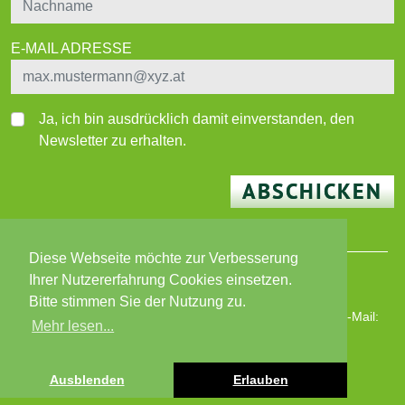
E-MAIL ADRESSE
Ja, ich bin ausdrücklich damit einverstanden, den
Newsletter zu erhalten.
ABSCHICKEN
Diese Webseite möchte zur Verbesserung
Ihrer Nutzererfahrung Cookies einsetzen.
© 2026 BEWO-Besser Wohnen-Immobilien GmbH
Bitte stimmen Sie der Nutzung zu.
Wiener Straße 180, 8051 Graz | T: +43 316 82 02 87 | E-Mail:
Mehr lesen...
bewo@bewo.at
|
www.bewo.at
Öffnungszeiten: MO - FR 8 - 13 Uhr
Impressum
|
Datenschutz
Ausblenden
Erlauben