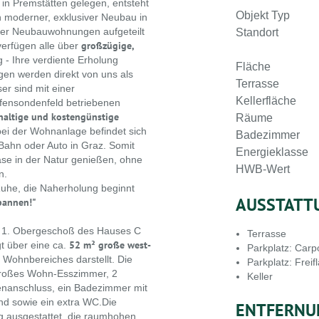
 in Premstätten gelegen, entsteht
Objekt Typ
in moderner, exklusiver Neubau in
mer Neubauwohnungen aufgeteilt
Standort
großzügige,
erfügen alle über
 - Ihre verdiente Erholung
Fläche
gen werden direkt von uns als
Terrasse
ser sind mit einer
Kellerfläche
fensondenfeld betriebenen
haltige und kostengünstige
Räume
 bei der Wohnanlage befindet sich
Badezimmer
 Bahn oder Auto in Graz. Somit
Energieklasse
ase in der Natur genießen, ohne
HWB-Wert
n.
uhe, die Naherholung beginnt
AUSSTATT
pannen!"
m 1. Obergeschoß des Hauses C
Terrasse
52 m² große west-
gt über eine ca.
Parkplatz: Carp
 Wohnbereiches darstellt. Die
Parkplatz: Freif
 großes Wohn-Esszimmer, 2
Keller
enanschluss, ein Badezimmer mit
d sowie ein extra WC.Die
ENTFERNU
 ausgestattet, die raumhohen