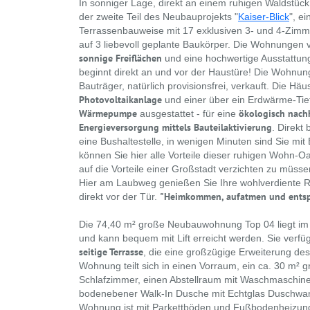
In sonniger Lage, direkt an einem ruhigen Waldstück
der zweite Teil des Neubauprojekts "
Kaiser-Blick
", e
Terrassenbauweise mit 17 exklusiven 3- und 4-Zim
auf 3 liebevoll geplante Baukörper. Die Wohnungen v
sonnige Freiflächen
und eine hochwertige Ausstattung
beginnt direkt an und vor der Haustüre! Die Wohnun
Bauträger, natürlich provisionsfrei, verkauft. Die Häu
Photovoltaikanlage
und einer über ein Erdwärme-Tie
Wärmepumpe
ökologisch nach
ausgestattet - für eine
Energieversorgung mittels Bauteilaktivierung
. Direkt
eine Bushaltestelle, in wenigen Minuten sind Sie mit
können Sie hier alle Vorteile dieser ruhigen Wohn-O
auf die Vorteile einer Großstadt verzichten zu müsse
Hier am Laubweg genießen Sie Ihre wohlverdiente R
"Heimkommen, aufatmen und ents
direkt vor der Tür.
Die 74,40 m² große Neubauwohnung Top 04 liegt i
und kann bequem mit Lift erreicht werden. Sie verfü
seitige Terrasse
, die eine großzügige Erweiterung des
Wohnung teilt sich in einen Vorraum, ein ca. 30 m²
Schlafzimmer, einen Abstellraum mit Waschmaschin
bodenebener Walk-In Dusche mit Echtglas Duschwan
Wohnung ist mit Parkettböden und Fußbodenheizung