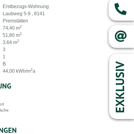
Erstbezugs-Wohnung
Laubweg 5-9 , 8141
Premstätten
2
74,40 m
2
51,80 m
2
3,64 m
3
1
B
EXKLUSIV
2
44,00 kWh/m
a
UNG
ort
läche
NGEN