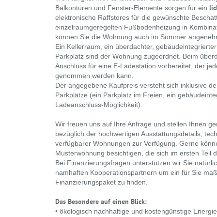
li
Balkontüren und Fenster-Elemente sorgen für ein
elektronische Raffstores für die gewünschte Beschatt
einzelraumgeregelten Fußbodenheizung in Kombinat
können Sie die Wohnung auch im Sommer angeneh
Ein Kellerraum, ein überdachter, gebäudeintegrierter 
Parkplatz sind der Wohnung zugeordnet. Beim überda
Anschluss für eine E-Ladestation vorbereitet, der jede
genommen werden kann.
Der angegebene Kaufpreis versteht sich inklusive de
Parkplätze (ein Parkplatz im Freien, ein gebäudeinteg
Ladeanschluss-Möglichkeit).
Wir freuen uns auf Ihre Anfrage und stellen Ihnen ge
bezüglich der hochwertigen Ausstattungsdetails, tec
verfügbarer Wohnungen zur Verfügung. Gerne könne
Musterwohnung besichtigen, die sich im ersten Teil 
Bei Finanzierungsfragen unterstützen wir Sie natür
namhaften Kooperationspartnern um ein für Sie ma
Finanzierungspaket zu finden.
Das Besondere auf einen Blick:
• ökologisch nachhaltige und kostengünstige Ener