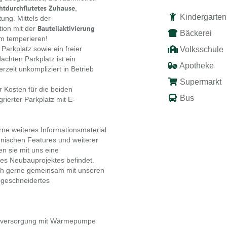
chtdurchflutetes Zuhause
,
Kindergarten
ung. Mittels der
Bauteilaktivierung
ion mit der
Bäckerei
m temperieren!
Parkplatz sowie ein freier
Volksschule
chten Parkplatz ist ein
Apotheke
rzeit unkompliziert in Betrieb
Supermarkt
r Kosten für die beiden
Bus
rierter Parkplatz mit E-
rne weiteres Informationsmaterial
hnischen Features und weiterer
n sie mit uns eine
des Neubauprojektes befindet.
lich gerne gemeinsam mit unseren
ßgeschneidertes
gieversorgung mit Wärmepumpe