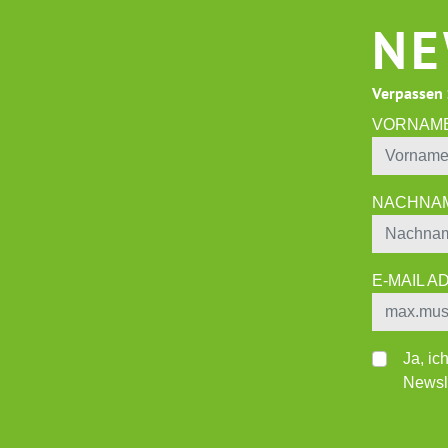
NE
Verpassen 
VORNAM
NACHNA
E-MAIL 
Ja, ic
Newsle