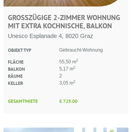
GROSSZÜGIGE 2-ZIMMER WOHNUNG M
IT EXTRA KOCHNISCHE, BALKON
Unesco Esplanade 4, 8020 Graz
OBJEKT TYP
Gebraucht-Wohnung
2
FLÄCHE
55,50 m
2
BALKON
5,17 m
RÄUME
2
2
KELLER
3,05 m
GESAMTMIETE
€ 725.00