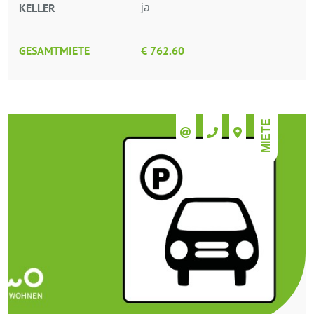
KELLER
ja
GESAMTMIETE
€ 762.60
MIETE