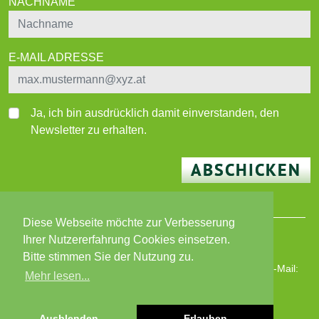
NACHNAME
E-MAIL ADRESSE
Ja, ich bin ausdrücklich damit einverstanden, den
Newsletter zu erhalten.
ABSCHICKEN
Diese Webseite möchte zur Verbesserung
Ihrer Nutzererfahrung Cookies einsetzen.
© 2026 BEWO-Besser Wohnen-Immobilien GmbH
Bitte stimmen Sie der Nutzung zu.
Wiener Straße 180, 8051 Graz | T: +43 316 82 02 87 | E-Mail:
Mehr lesen...
bewo@bewo.at
|
www.bewo.at
Öffnungszeiten: MO - FR 8 - 13 Uhr
Impressum
|
Datenschutz
Ausblenden
Erlauben