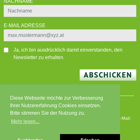
NACHNAME
E-MAIL ADRESSE
Ja, ich bin ausdrücklich damit einverstanden, den
Newsletter zu erhalten.
ABSCHICKEN
Diese Webseite möchte zur Verbesserung
Ihrer Nutzererfahrung Cookies einsetzen.
© 2026 BEWO-Besser Wohnen-Immobilien GmbH
Bitte stimmen Sie der Nutzung zu.
Wiener Straße 180, 8051 Graz | T: +43 316 82 02 87 | E-Mail:
Mehr lesen...
bewo@bewo.at
|
www.bewo.at
Öffnungszeiten: MO - FR 8 - 13 Uhr
Impressum
|
Datenschutz