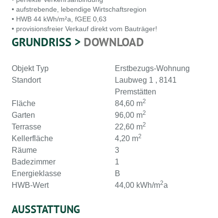
• aufstrebende, lebendige Wirtschaftsregion
• HWB 44 kWh/m²a, fGEE 0,63
• provisionsfreier Verkauf direkt vom Bauträger!
GRUNDRISS >
DOWNLOAD
Objekt Typ
Erstbezugs-Wohnung
Standort
Laubweg 1 , 8141
Premstätten
2
Fläche
84,60 m
2
Garten
96,00 m
2
Terrasse
22,60 m
2
Kellerfläche
4,20 m
Räume
3
Badezimmer
1
Energieklasse
B
2
HWB-Wert
44,00 kWh/m
a
AUSSTATTUNG