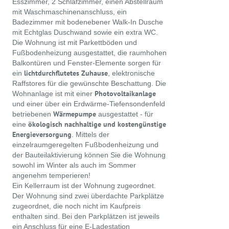
Esszimmer, 2 Schlafzimmer, einen Abstellraum
mit Waschmaschinenanschluss, ein
Badezimmer mit bodenebener Walk-In Dusche
mit Echtglas Duschwand sowie ein extra WC.
Die Wohnung ist mit Parkettböden und
Fußbodenheizung ausgestattet, die raumhohen
Balkontüren und Fenster-Elemente sorgen für
lichtdurchflutetes Zuhause
ein
, elektronische
Raffstores für die gewünschte Beschattung. Die
Photovoltaikanlage
Wohnanlage ist mit einer
und einer über ein Erdwärme-Tiefensondenfeld
Wärmepumpe
betriebenen
ausgestattet - für
ökologisch nachhaltige und kostengünstige
eine
Energieversorgung
. Mittels der
einzelraumgeregelten Fußbodenheizung und
der Bauteilaktivierung können Sie die Wohnung
sowohl im Winter als auch im Sommer
angenehm temperieren!
Ein Kellerraum ist der Wohnung zugeordnet.
Der Wohnung sind zwei überdachte Parkplätze
zugeordnet, die noch nicht im Kaufpreis
enthalten sind. Bei den Parkplätzen ist jeweils
ein Anschluss für eine E-Ladestation