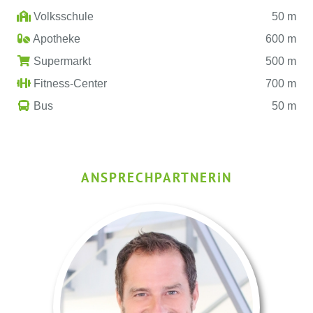
Volksschule
50 m
Apotheke
600 m
Supermarkt
500 m
Fitness-Center
700 m
Bus
50 m
ANSPRECHPARTNER
i
N