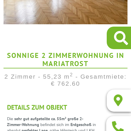
SONNIGE 2 ZIMMERWOHNUNG IN
MARIATROST
2
2 Zimmer - 55,23 m
- Gesamtmiete:
€ 762.60
DETAILS ZUM OBJEKT
sehr gut aufgeteilte ca. 55m² große 2-
Die
Zimmer-Wohnung
Erdgeschoß
befindet sich im
in
perfekter Lage,
absolut
nähe Hilmteich und LKH,