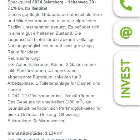
8054 Seiersberg
Höhenweg 20 -
Speckgürtel
-
7,1% Brutto Rendite!
Dieses gepflegte Gebäude wird derzeit als Büro
und Mitarbeiterhaus von einem erfolgreichen
Facility Unternehmen genutzt. Es befindet sich
in einem gut erhaltenen Zustand. Die
Liegenschaft bietet für die Zukunft vielfältige
Nutzungsmöglichkeiten und lässt großzügig
Raum für Ideen.
Raumaufteilung:
INVEST
EG: Aufenthaltsraum, Küche, 2 Gästezimmer
inkl. Sanitärräumen, 4 Lagerräume,
abgetrennte Büroräumlichkeiten für 3
Arbeitsplätze, 1 Toilettenanlage für Damen und
Herren
1. OG: 12 Gästezimmer inkl. Sanitärräumen
2
Das Gebäude ist unterkellert (100 m
), am
Grundstück befinden sich Parkmöglichkeiten für
bis zu 16 Autos. Heizung: Ölheizung,
Solaranlage für Warmwasser
.
2
Grundstücksfläche: 1.134 m
Das Gebäude liegt in ruhiger Umgebung,