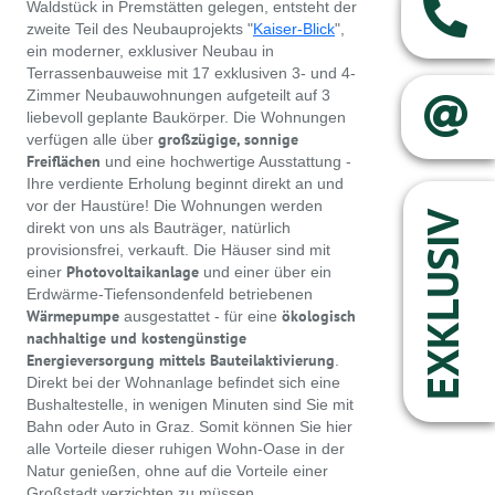
Waldstück in Premstätten gelegen, entsteht der
zweite Teil des Neubauprojekts "
Kaiser-Blick
",
ein moderner, exklusiver Neubau in
Terrassenbauweise mit 17 exklusiven 3- und 4-
Zimmer Neubauwohnungen aufgeteilt auf 3
liebevoll geplante Baukörper. Die Wohnungen
großzügige, sonnige
verfügen alle über
Freiflächen
und eine hochwertige Ausstattung -
Ihre verdiente Erholung beginnt direkt an und
vor der Haustüre! Die Wohnungen werden
EXKLUSIV
direkt von uns als Bauträger, natürlich
provisionsfrei, verkauft. Die Häuser sind mit
Photovoltaikanlage
einer
und einer über ein
Erdwärme-Tiefensondenfeld betriebenen
Wärmepumpe
ökologisch
ausgestattet - für eine
nachhaltige und kostengünstige
Energieversorgung mittels Bauteilaktivierung
.
Direkt bei der Wohnanlage befindet sich eine
Bushaltestelle, in wenigen Minuten sind Sie mit
Bahn oder Auto in Graz. Somit können Sie hier
alle Vorteile dieser ruhigen Wohn-Oase in der
Natur genießen, ohne auf die Vorteile einer
Großstadt verzichten zu müssen.