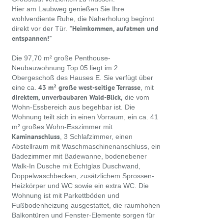
Hier am Laubweg genießen Sie Ihre
wohlverdiente Ruhe, die Naherholung beginnt
"Heimkommen, aufatmen und
direkt vor der Tür.
entspannen!"
Die 97,70 m² große Penthouse-
Neubauwohnung Top 05 liegt im 2.
Obergeschoß des Hauses E. Sie verfügt über
43 m² große west-seitige Terrasse
eine ca.
, mit
direktem, unverbaubaren Wald-Blick,
die vom
Wohn-Essbereich aus begehbar ist. Die
Wohnung teilt sich in einen Vorraum, ein ca. 41
m² großes Wohn-Esszimmer mit
Kaminanschluss
, 3 Schlafzimmer, einen
Abstellraum mit Waschmaschinenanschluss, ein
Badezimmer mit Badewanne, bodenebener
Walk-In Dusche mit Echtglas Duschwand,
Doppelwaschbecken, zusätzlichem Sprossen-
Heizkörper und WC sowie ein extra WC. Die
Wohnung ist mit Parkettböden und
Fußbodenheizung ausgestattet, die raumhohen
Balkontüren und Fenster-Elemente sorgen für