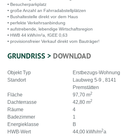
• Besucherparkplatz
• große Anzahl an Fahrradabstellplätzen
• Bushaltestelle direkt vor dem Haus
• perfekte Verkehrsanbindung
• aufstrebende, lebendige Wirtschaftsregion
• HWB 44 kWh/m²a, fGEE 0,63
• provisionsfreier Verkauf direkt vom Bauträger!
GRUNDRISS >
DOWNLOAD
Objekt Typ
Erstbezugs-Wohnung
Standort
Laubweg 5-9 , 8141
Premstätten
2
Fläche
97,70 m
2
Dachterrasse
42,80 m
Räume
4
Badezimmer
1
Energieklasse
B
2
HWB-Wert
44,00 kWh/m
a