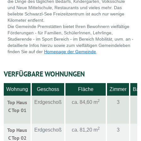
die Dinge des täglichen Bedarfs, Kindergarten, Volksschule
und Neue Mittelschule, Restaurants und vieles mehr. Das
beliebte Schwarzl-See Freizeitzentrum ist auch nur wenige
Kilometer entfernt.
Die Gemeinde Premstätten bietet Ihren Bewohnern vielfältige
Förderungen - für Familien, SchülerInnen, Lehrlinge,
Studierende - im Sport Bereich - im Bereich Mobilität, uvm. an -
detaillierte Infos hierzu sowie zum vielfältigen Gemeindeleben
finden Sie auf der
Homepage der Gemeinde
.
VERFÜGBARE WOHNUNGEN
Wohnung
Geschoss
Fläche
Zimmer
Bal
2
Top Haus
Erdgeschoß
ca. 84,60 m
3
C Top 01
2
Top Haus
Erdgeschoß
ca. 81,20 m
3
C Top 02